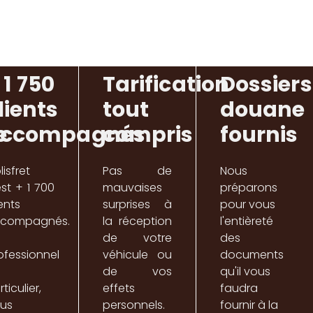
 1 750
Tarification
Dossiers
lients
tout
douane
e
ccompagnés
compris
fournis
isfret
Pas de
Nous
est + 1 700
mauvaises
préparons
ients
surprises à
pour vous
compagnés.
la réception
l'entièreté
de votre
des
ofessionnel
véhicule ou
documents
de vos
qu'il vous
ticulier,
effets
faudra
us
personnels.
fournir à la