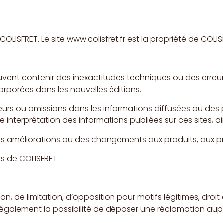
ISFRET. Le site www.colisfret.fr est la propriété de COLIS
euvent contenir des inexactitudes techniques ou des erre
orporées dans les nouvelles éditions.
urs ou omissions dans les informations diffusées ou des p
ute interprétation des informations publiées sur ces sites, 
es améliorations ou des changements aux produits, aux pr
ts de COLISFRET.
n, de limitation, d’opposition pour motifs légitimes, droit à
t également la possibilité de déposer une réclamation aupr