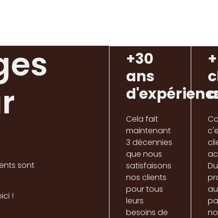
ges
+30
+
ans
c
r
d'expérienc
a
Cela fait
Col
maintenant
c'
3 décennies
cl
que nous
ac
ents sont
satisfaisons
Du
nos clients
pr
pour tous
au
ici !
leurs
par
besoins de
no