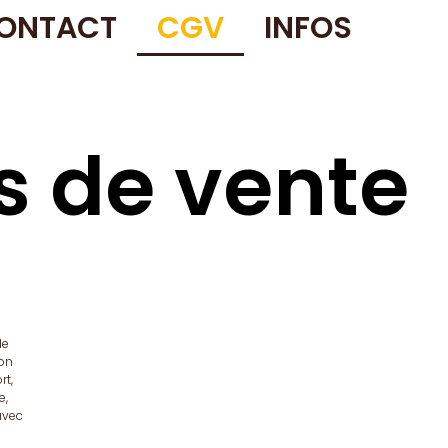
ONTACT
CGV
INFOS
s de vente
de
ion
rt,
e,
avec