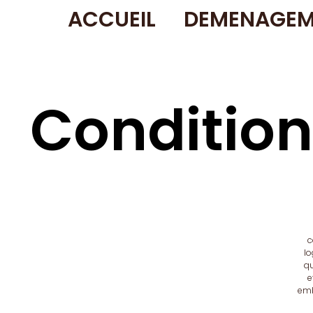
ACCUEIL
DEMENAGEM
Condition
c
lo
qu
e
emb