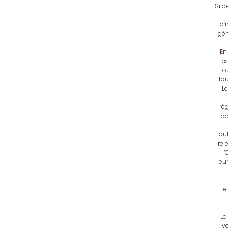
Si d
d’
gén
En
co
to
tou
Le
ré
po
Tout
rel
l’
leu
Le
La
va