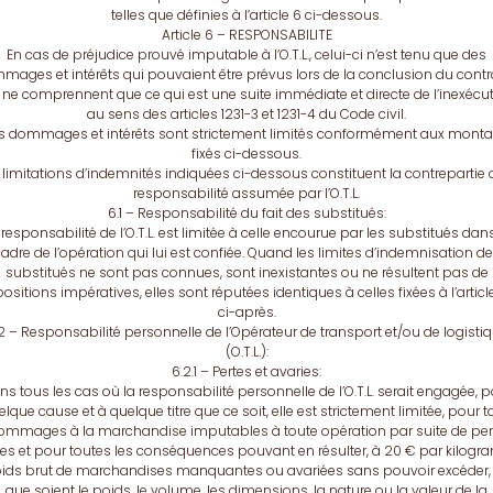
telles que définies à l’article 6 ci-dessous.
Article 6 – RESPONSABILITE
En cas de préjudice prouvé imputable à l’O.T.L., celui-ci n’est tenu que des
mages et intérêts qui pouvaient être prévus lors de la conclusion du contra
 ne comprennent que ce qui est une suite immédiate et directe de l’inexécu
au sens des articles 1231-3 et 1231-4 du Code civil.
s dommages et intérêts sont strictement limités conformément aux monta
fixés ci-dessous.
limitations d’indemnités indiquées ci-dessous constituent la contrepartie 
responsabilité assumée par l’O.T.L.
6.1 – Responsabilité du fait des substitués:
 responsabilité de l’O.T.L. est limitée à celle encourue par les substitués dans
adre de l’opération qui lui est confiée. Quand les limites d’indemnisation d
substitués ne sont pas connues, sont inexistantes ou ne résultent pas de
ositions impératives, elles sont réputées identiques à celles fixées à l’articl
ci-après.
2 – Responsabilité personnelle de l’Opérateur de transport et/ou de logisti
(O.T.L.):
6.2.1 – Pertes et avaries:
s tous les cas où la responsabilité personnelle de l’O.T.L. serait engagée, 
lque cause et à quelque titre que ce soit, elle est strictement limitée, pour 
dommages à la marchandise imputables à toute opération par suite de pert
ies et pour toutes les conséquences pouvant en résulter, à 20 € par kilog
ids brut de marchandises manquantes ou avariées sans pouvoir excéder,
que soient le poids, le volume, les dimensions, la nature ou la valeur de la