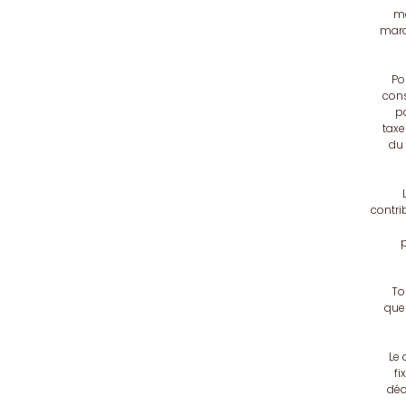
ma
marc
Po
cons
pa
taxe
du 
contri
p
To
que 
Le 
fi
déc