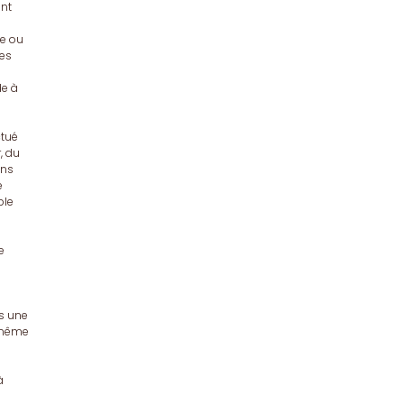
ent
te ou
res
de à
ctué
, du
ons
e
ble
e
s une
imême
à