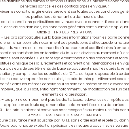
Les définitions des termes et notions utilisés dans les présentes conditions
générales sont celles des contrats types en vigueur.
présentes conditions générales prévalent sur toutes autres conditions géné
ou particulières émanant du donneur d’ordre.
 cas de conditions particulières convenues avec le donneur d’ordre et dans
silence de ces dernières, les conditions générales continuent à s’appliquer.
Article 2 – PRIX DES PRESTATIONS
1 – Les prix sont calculés sur la base des informations fournies par le donn
rdre, en tenant compte notamment des prestations à effectuer, de la nature
s, et du volume de la marchandise à transporter et des itinéraires à empru
 cotations sont établies en fonction du taux des devises au moment où lesd
ations sont données. Elles sont également fonction des conditions et tarifs
titués ainsi que des lois, règlements et conventions internationales en vig
 ou plusieurs de ces éléments de base se trouvaient modifiés après la rem
otation, y compris par les substitués de l’O.T.L., de façon opposable à ce der
t sur la preuve rapportée par celui-ci, les prix donnés primitivement seraie
difiés dans les mêmes conditions. Il en serait de même en cas d’événem
imprévu, quel qu’il soit, entraînant notamment une modification de l’un de
éléments de la prestation.
2 – Les prix ne comprennent pas les droits, taxes, redevances et impôts dus
application de toute réglementation notamment fiscale ou douanière.
.3 – Les prix initialement convenus sont renégociés au moins une fois par a
Article 3 – ASSURANCE DES MARCHANDISES
une assurance n’est souscrite par I’O.T.L. sans ordre écrit et répété du don
’ordre pour chaque expédition, précisant les risques à couvrir et les valeurs