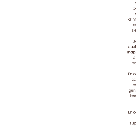
p
d’in
co
s’
Le
quel
inap
à
no
En c
ca
c
géné
les
En c
sup