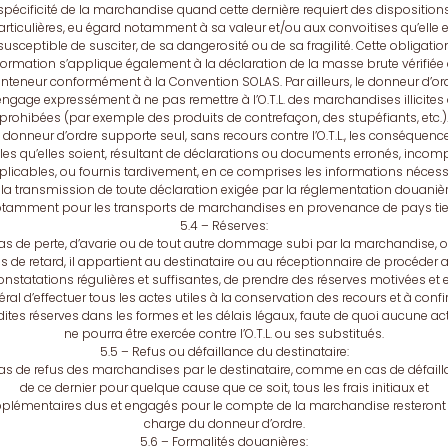
spécificité de la marchandise quand cette dernière requiert des disposition
articulières, eu égard notamment à sa valeur et/ou aux convoitises qu’elle e
susceptible de susciter, de sa dangerosité ou de sa fragilité. Cette obligatio
formation s’applique également à la déclaration de la masse brute vérifiée
nteneur conformément à la Convention SOLAS. Par ailleurs, le donneur d’or
engage expressément à ne pas remettre à l’O.T.L. des marchandises illicites
prohibées (par exemple des produits de contrefaçon, des stupéfiants, etc.)
 donneur d’ordre supporte seul, sans recours contre l’O.T.L., les conséquenc
les qu’elles soient, résultant de déclarations ou documents erronés, incomp
plicables, ou fournis tardivement, en ce comprises les informations nécess
 la transmission de toute déclaration exigée par la réglementation douanièr
tamment pour les transports de marchandises en provenance de pays tie
5.4 – Réserves:
as de perte, d’avarie ou de tout autre dommage subi par la marchandise, 
s de retard, il appartient au destinataire ou au réceptionnaire de procéder 
onstatations régulières et suffisantes, de prendre des réserves motivées et 
ral d’effectuer tous les actes utiles à la conservation des recours et à conf
dites réserves dans les formes et les délais légaux, faute de quoi aucune ac
ne pourra être exercée contre l’O.T.L. ou ses substitués.
5.5 – Refus ou défaillance du destinataire:
as de refus des marchandises par le destinataire, comme en cas de défail
de ce dernier pour quelque cause que ce soit, tous les frais initiaux et
plémentaires dus et engagés pour le compte de la marchandise resteront 
charge du donneur d’ordre.
5.6 – Formalités douanières: