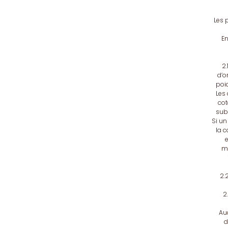
Les 
En
2.
d’o
poid
Les
cot
subs
Si un
la c
e
mo
2.
2
Auc
d