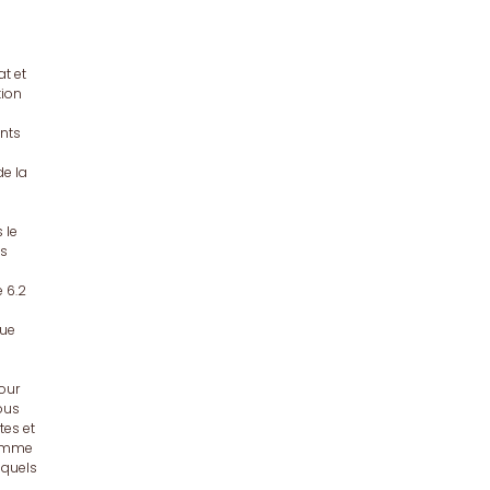
t et
tion
nts
de la
 le
es
e 6.2
que
pour
tous
es et
ramme
 quels