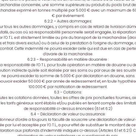
rchandise concernée, une somme supérieure au produit du poids brut de
handise exprimé en tonnes multiplié par 5.000 € avec un maximum de 6
€ par événement.
6.2.2 – Autres dommages:
ur tous les autres dommages, y compris en cas de retard de livraison dûm
taté, au cas où sa responsabilité personnelle serait engagée, la réparatio
r l’O.T.L. est strictement limitée au prix du transport de la marchandise (droi
s et frais divers exclus) ou à celui de la prestation à l’origine du dommage, 
contrat. Cette indemnité ne pourra excéder celle qui est due en cas de pert
d’avarie de la marchandise.
6.2.3 – Responsabilité en matière douanière :
La responsabilité de l’O.T.L. pour toute opération en matière de douane ou d
bution indirecte qu’elle soit réalisée par ses soins ou par ceux de ses soustr
ne pourra excéder la somme de 5.000 € par déclaration en douane, sans
ouvoir excéder 50.000 € par année de redressement et, en toute hypothès
100.000 € par notification de redressement.
6.3 – Cotations:
utes les cotations données, toutes les offres de prix ponctuelles fournies, ai
les tarifs généraux sont établis et/ou publiés en tenant compte des limita
de responsabilité ci-dessus énoncées (6.1 et 6.2)
6.4 – Déclaration de valeur ou assurance:
donneur d’ordre a toujours la faculté de souscrire une déclaration de valeur 
xée par lui et acceptée par l’O.T.L., a pour effet de substituer le montant de ce
laration aux plafonds d’indemnité indiqués ci-dessus (Articles 6.1 et 6.2.1). C
déclaration de valeur entraînera un supplément de prix.