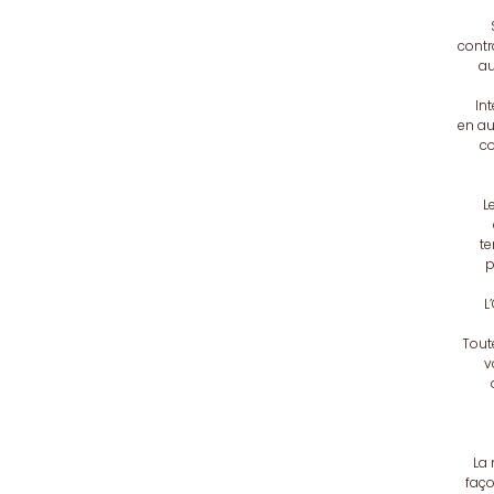
contr
au
In
en au
co
L
te
p
L
Tout
v
La 
faço