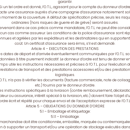
garantir.
Si un tel ordre est donné, l’O.T.L., agissant pour le compte du donneur d’ordre
acte une assurance auprès d’une compagnie d’assurance notoirement so
 moment de la couverture. A défaut de spécification précise, seuls les risq
ordinaires (hors risques de guerre et de grève) seront assurés.
tervenant dans ce cas précis comme mandataire, l’O.T.L. ne peut être consid
cun cas comme assureur. Les conditions de la police d’assurance sont ré
nnues et agréées par les expéditeurs et les destinataires qui en supportent
coût. Un certificat d’assurance sera émis, s’il est demandé.
Article 4 – EXECUTION DES PRESTATIONS
es dates de départ et d’arrivée éventuellement communiquées par l’O.T.L. so
données à titre purement indicatif. Le donneur d’ordre est tenu de donner e
mps utile les instructions nécessaires et précises à l’O.T.L. pour l’exécution 
restations de transport et des prestations accessoires et/ou des prestatio
logistiques.
’O.T.L. n’a pas à vérifier les documents (facture commerciale, note de colisag
etc.) fournis par le donneur d’ordre.
es instructions spécifiques à la livraison (contre remboursement, déclarati
aleur ou assurance, intérêt spécial à la livraison, etc.) doivent faire l’objet d’
ordre écrit et répété pour chaque envoi et de l’acceptation expresse de l’O.T.L
Article 5 – OBLIGATIONS DU DONNEUR D’ORDRE
5.1 – Emballage et étiquetage:
5.1.1 – Emballage:
marchandise doit être conditionnée, emballée, marquée ou contremarquée
n à supporter un transport et/ou une opération de stockage exécutés dan