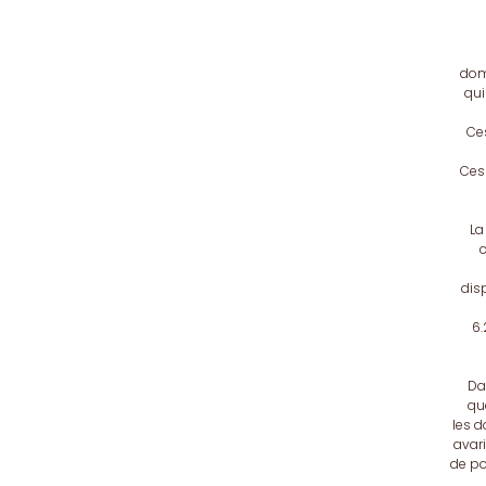
dom
qui
Ce
Ces 
La
c
disp
6.
Dan
que
les 
avar
de po