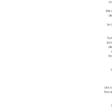
co
Elle
de
Le 
Sur
pou
de
tr
Les 
fois