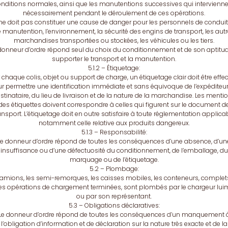
nditions normales, ainsi que les manutentions successives qui intervienn
nécessairement pendant le déroulement de ces opérations.
 ne doit pas constituer une cause de danger pour les personnels de condui
 manutention, l’environnement, la sécurité des engins de transport, les aut
marchandises transportées ou stockées, les véhicules ou les tiers.
donneur d’ordre répond seul du choix du conditionnement et de son aptitu
supporter le transport et la manutention.
5.1.2 – Étiquetage:
 chaque colis, objet ou support de charge, un étiquetage clair doit être effe
r permettre une identification immédiate et sans équivoque de l’expéditeur
stinataire, du lieu de livraison et de la nature de la marchandise. Les menti
des étiquettes doivent correspondre à celles qui figurent sur le document d
ansport. L’étiquetage doit en outre satisfaire à toute réglementation applica
notamment celle relative aux produits dangereux.
5.1.3 – Responsabilité:
Le donneur d’ordre répond de toutes les conséquences d’une absence, d’un
insuffisance ou d’une défectuosité du conditionnement, de l’emballage, du
marquage ou de l’étiquetage.
5.2 – Plombage:
camions, les semi-remorques, les caisses mobiles, les conteneurs, complet
 les opérations de chargement terminées, sont plombés par le chargeur lu
ou par son représentant.
5.3 – Obligations déclaratives:
Le donneur d’ordre répond de toutes les conséquences d’un manquement 
l’obligation d’information et de déclaration sur la nature très exacte et de la