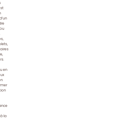
s
st
n
 d’un
dre
 ou
.
es,
lets,
aires
e,
rs.
ou en
aux
en
irmer
tion
lance
à la