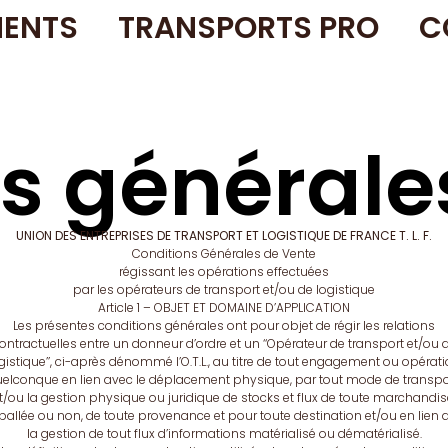
ENTS
TRANSPORTS PRO
C
s générale
UNION DES ENTREPRISES DE
TRANSPORT ET LOGISTIQUE DE FRANCE
T. L. F.
Conditions Générales de Vente
régissant les opérations effectuées
par les opérateurs de transport et/ou de logistique
Article 1 – OBJET ET DOMAINE D’APPLICATION
Les présentes conditions générales ont pour objet de régir les relations
ontractuelles entre un donneur d’ordre et un ‘‘Opérateur de transport et/ou 
gistique’’, ci-après dénommé l’O.T.L., au titre de tout engagement ou opérat
elconque en lien avec le déplacement physique, par tout mode de transpo
t/ou la gestion physique ou juridique de stocks et flux de toute marchandis
allée ou non, de toute provenance et pour toute destination et/ou en lien 
la gestion de tout flux d’informations matérialisé ou dématérialisé.