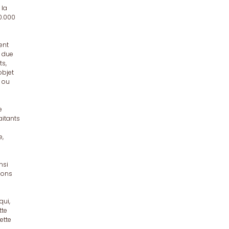
 la
0.000
ent
n due
ts,
objet
e ou
e
aitants
e,
nsi
tions
qui,
tte
ette