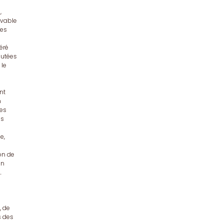
,
lvable
ues
éré
putées
 le
nt
n
des
ns
e,
on de
un
.
, de
s des