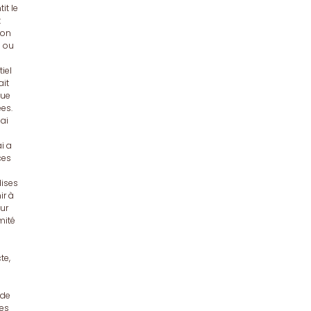
it le
t
çon
e ou
iel
ait
que
ées.
lai
i a
ces
dises
ir à
our
mité
te,
 de
ies